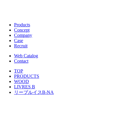
Products
Concept
Company
Case
Recruit
Web Catalog
Contact
TOP
PRODUCTS
WOOD
LIVRES B
リーブルイスB-NA