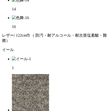
14
16
レザー/ 122cm巾（ 防汚・耐アルコール・耐次亜塩素酸・難
燃）
イール
1