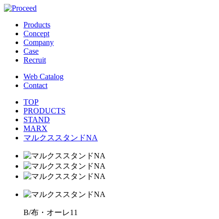
Products
Concept
Company
Case
Recruit
Web Catalog
Contact
TOP
PRODUCTS
STAND
MARX
マルクススタンドNA
B/布・オーレ11