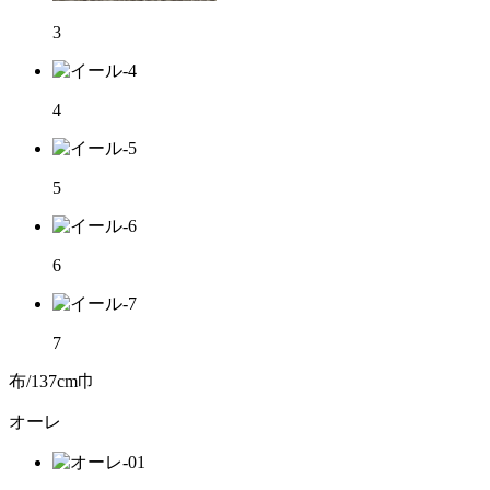
3
4
5
6
7
布/137cm巾
オーレ