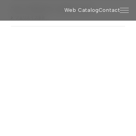
TOP
PRODUCTS
WOOD
FELIZ
Web Catalog
Contact
フェリスイスBR