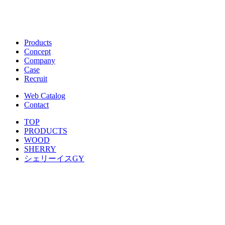
Products
Concept
Company
Case
Recruit
Web Catalog
Contact
TOP
PRODUCTS
WOOD
SHERRY
シェリーイスGY