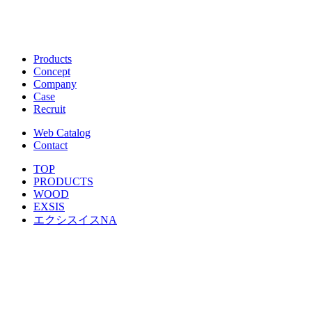
Products
Concept
Company
Case
Recruit
Web Catalog
Contact
TOP
PRODUCTS
WOOD
EXSIS
エクシスイスNA