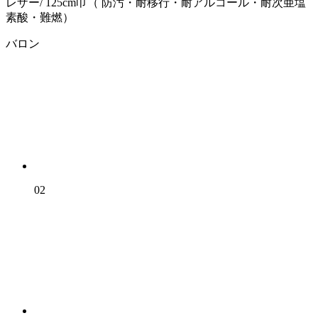
レザー/ 125cm巾（ 防汚・耐移行・耐アルコール・耐次亜塩
素酸・難燃）
バロン
02