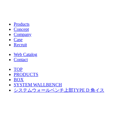
Products
Concept
Company
Case
Recruit
Web Catalog
Contact
TOP
PRODUCTS
BOX
SYSTEM WALLBENCH
システムウォールベンチ上部TYPE D 角イス