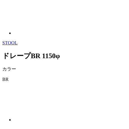
STOOL
ドレープBR 1150φ
カラー
BR