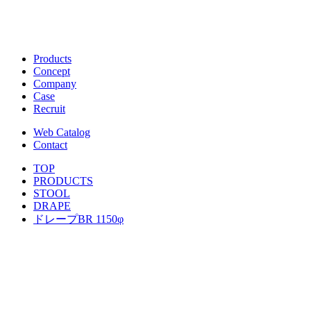
Products
Concept
Company
Case
Recruit
Web Catalog
Contact
TOP
PRODUCTS
STOOL
DRAPE
ドレープBR 1150φ