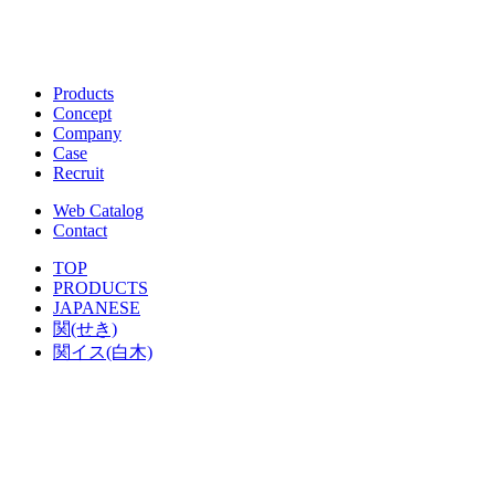
Products
Concept
Company
Case
Recruit
Web Catalog
Contact
TOP
PRODUCTS
JAPANESE
関(せき)
関イス(白木)