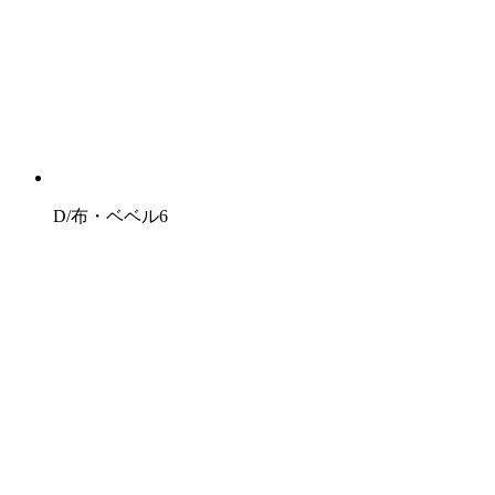
D/布・ベベル6