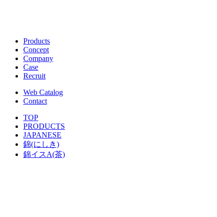
Products
Concept
Company
Case
Recruit
Web Catalog
Contact
TOP
PRODUCTS
JAPANESE
錦(にしき)
錦イスA(茶)