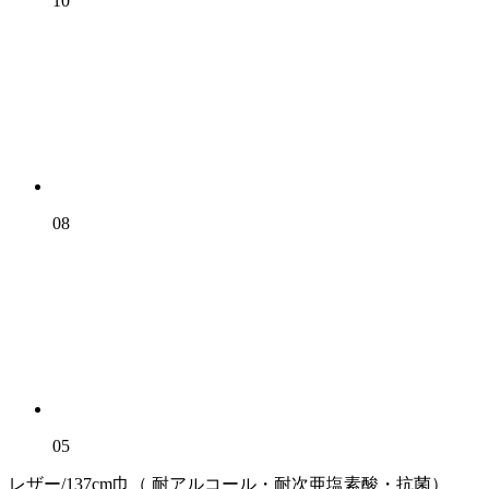
10
08
05
レザー/137cm巾（ 耐アルコール・耐次亜塩素酸・抗菌）