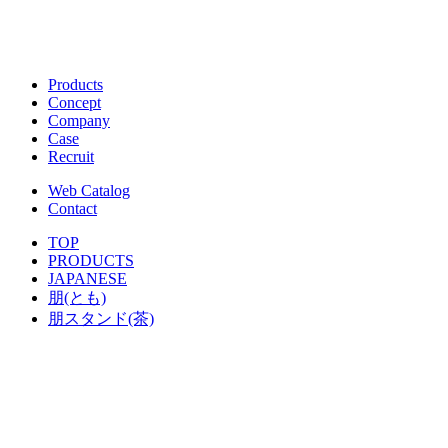
Products
Concept
Company
Case
Recruit
Web Catalog
Contact
TOP
PRODUCTS
JAPANESE
朋(とも)
朋スタンド(茶)