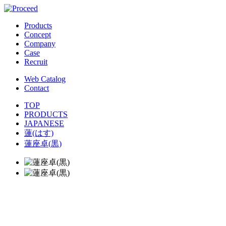
Products
Concept
Company
Case
Recruit
Web Catalog
Contact
TOP
PRODUCTS
JAPANESE
蓮(はす)
蓮座卓(黒)