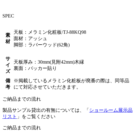
SPEC
天板：メラミン化粧板/TJ-88KQ98
素
面材：アッシュ
材
脚部：ラバーウッド(62角)
サ
天板厚み：30mm(見附42mm)木縁
イ
裏面：バッカー貼り
ズ
備
※掲載しているメラミン化粧板が廃番の際は、同等品
考
にて対応させていただきます。
ご納品までの流れ
製品サンプル貸出の有無については、「
ショールーム展示品
リスト
」をご覧ください
ご納品までの流れ