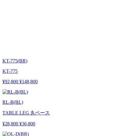
KT-775(BR)
KT-775
¥92,800
¥148,800
RL-B(BL)
TABLE LEG 丸ベース
¥28,800
¥36,800