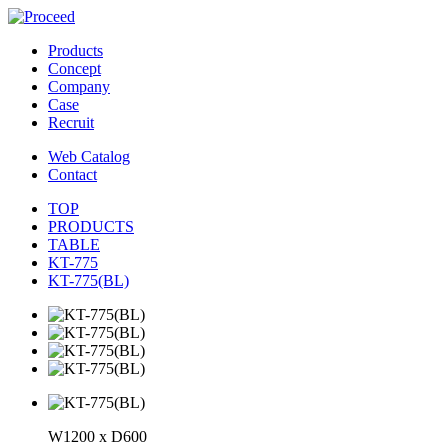
Products
Concept
Company
Case
Recruit
Web Catalog
Contact
TOP
PRODUCTS
TABLE
KT-775
KT-775(BL)
W1200 x D600