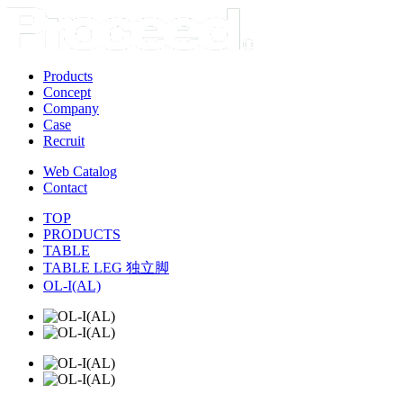
Products
Concept
Company
Case
Recruit
Web Catalog
Contact
TOP
PRODUCTS
TABLE
TABLE LEG 独立脚
OL-I(AL)