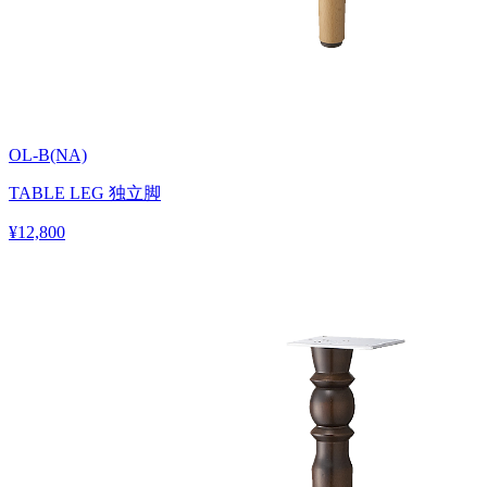
OL-B(NA)
TABLE LEG 独立脚
¥12,800