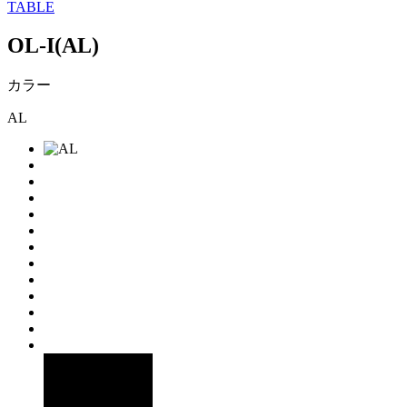
TABLE
OL-I(AL)
カラー
AL