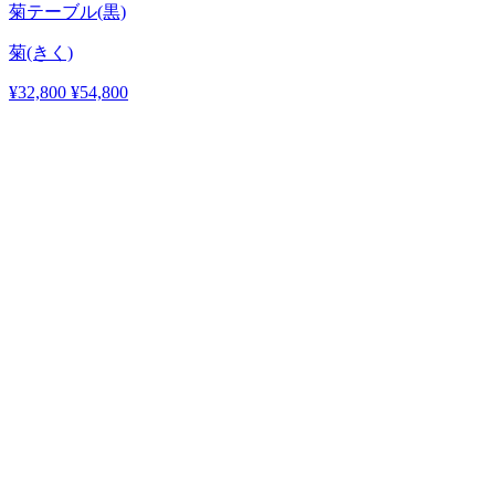
菊テーブル(黒)
菊(きく)
¥32,800
¥54,800