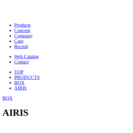
Products
Concept
Company
Case
Recruit
Web Catalog
Contact
TOP
PRODUCTS
BOX
AIRIS
BOX
AIRIS