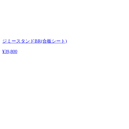
ジミースタンドBR(合板シート)
¥39,800