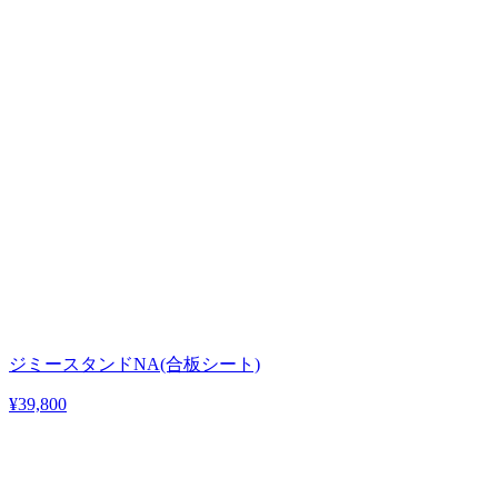
ジミースタンドNA(合板シート)
¥39,800