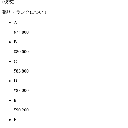
(税抜)
張地・ランクについて
A
¥74,800
B
¥80,600
C
¥83,800
D
¥87,000
E
¥90,200
F