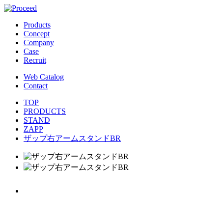
Products
Concept
Company
Case
Recruit
Web Catalog
Contact
TOP
PRODUCTS
STAND
ZAPP
ザップ右アームスタンドBR
B/布・イール1