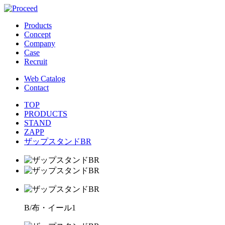
Products
Concept
Company
Case
Recruit
Web Catalog
Contact
TOP
PRODUCTS
STAND
ZAPP
ザップスタンドBR
B/布・イール1