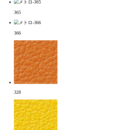
365
366
328