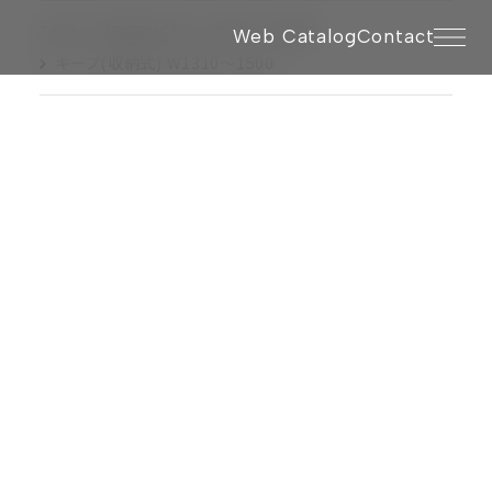
TOP
PRODUCTS
BOX
KEEP
Web Catalog
Contact
キープ(収納式) W1310〜1500