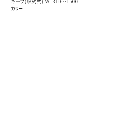
キープ(収納式) W1310〜1500
カラー